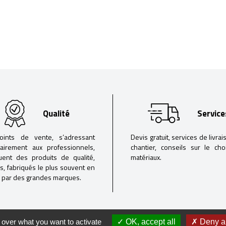
Qualité
Service
oints de vente, s’adressant
Devis gratuit, services de livrai
tairement aux professionnels,
chantier, conseils sur le ch
buent des produits de qualité,
matériaux.
iés, fabriqués le plus souvent en
 par des grandes marques.
 over what you want to activate
OK, accept all
Deny al