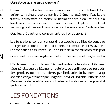
Qu’est-ce que le gros oeuvre ?
Il comprend toutes les parties d’une construction contribuant à sa
ent
qu’aux contraintes subies par les éléments extérieurs, l’air, la 
us-
travaux permettant de mettre le bâtiment hors d’eau et hors d’air.
lle
fondations, l’assainissement, le soubassement, le plancher, l'élévatio
é à
se distingue du second oeuvre qui vient ensuite avec l’isolation, le
els
in,
Quelles précautions concernant les fondations ?
 la
Les fondations sont en contact direct avec le sol. Elles doivent a
charges de la construction, tout en tenant compte de la résistance d
!
Les fondations assurent aussi la solidité de la construction et la pro
N
Comment concilier réglementation thermique et réglementa
Effectivement, le conflit est fréquent entre la tentative d'élimin
sécurité statique du bâtiment. Toutefois, ce conflit peut se résoudr
es
des produits modernes offerts par l'industrie du bâtiment. La q
abordée conjointement par l'ingénieur civil et l’ingénieur thermicie
d'éléments de construction sont tellement sollicités sur le plan st
qu'ils induisent.
LES FONDATIONS
Les fondations superfi -