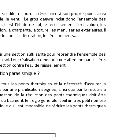
 solidité, d’abord la résistance à son propre poids ainsi
pluie, le vent… Le gros oeuvre inclut donc l’ensemble des
 C’est l'étude de sol, le terrassement, l'excavation, les
n, la charpente, la toiture, les menuiseries extérieures. Il
s cloisons, la décoration, les équipements…
voir une section suffi sante pour reprendre l’ensemble des
u sol. Leur réalisation demande une attention particulière.
tection contre l’eau de ruissellement.
tion parasismique ?
er tous les ponts thermiques et la nécessité d'assurer la
e par une planification soignée, ainsi que par le recours à
uestion de la réduction des ponts thermiques doit être
n du bâtiment. En règle générale, seul un très petit nombre
atique qu'il est impossible de réduire les ponts thermiques