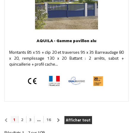
AQUILA - Gamme pavillon alu
Montants 85 x 55 + clip 20 et traverses 95 x 35 Barreaudage 80
x 20, remplissage 130 x 20 Battant : 2 arrêts, sabot +
quincaillerie + profil cache...
1
2
3
...
16
Afficher tout
Résultats 1 - 7 sur 109.