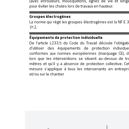
(avec enrouleurs, mousquetons, lignes de vie et long
pour éviter les chutes lors de travaux en hauteur.
Groupes électrogènes
La norme qui régit les groupes électrogènes est la NF E 
312.
Équipements de protection individuelle
De l’article L233.5 du Code du Travail découle l’obligat
d’utiliser des équipements de protection individue
conformes aux normes européennes (marquage CE), d
lors que les interventions se situent au-dessus de tr
mètres et qu’il y a absence de protection collective. Ce
mesure s’applique à tous les intervenants en entrepr
et/ou sur le chantier