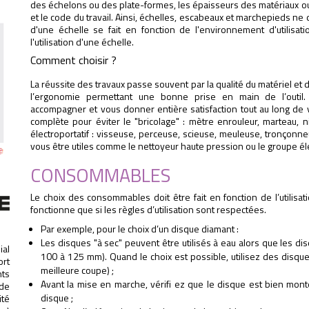
des échelons ou des plate-formes, les épaisseurs des matériaux ou 
et le code du travail. Ainsi, échelles, escabeaux et marchepieds ne 
d'une échelle se fait en fonction de l'environnement d'utilisat
l'utilisation d'une échelle.
Comment choisir ?
La réussite des travaux passe souvent par la qualité du matériel et de
l’ergonomie permettant une bonne prise en main de l’outil. 
accompagner et vous donner entière satisfaction tout au long de v
complète pour éviter le "bricolage" : mètre enrouleur, marteau, niv
électroportatif : visseuse, perceuse, scieuse, meuleuse, tronçon
vous être utiles comme le nettoyeur haute pression ou le groupe é
CONSOMMABLES
Le choix des consommables doit être fait en fonction de l’utilisati
fonctionne que si les règles d’utilisation sont respectées.
Par exemple, pour le choix d’un disque diamant :
Les disques "à sec" peuvent être utilisés à eau alors que les d
ial
100 à 125 mm). Quand le choix est possible, utilisez des disque
ort
meilleure coupe) ;
ts
Avant la mise en marche, vérifi ez que le disque est bien mont
de
disque ;
ité