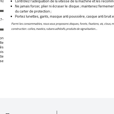
es)
Contrôlez l’adéquation de la vitesse de la machine et les recomm
Ne jamais forcer, plier ni écraser le disque ; maintenez fermemen
du carter de protection ;
Portez lunettes, gants, masque anti poussière, casque anti bruit 
37-
Parmi les consommables, nous vous proposons disques, forets, fixations, vis, clous, m
construction : colles, mastics, rubans adhésifs, produits de signalisation…
ion
lle
ès
ois
tte
ise