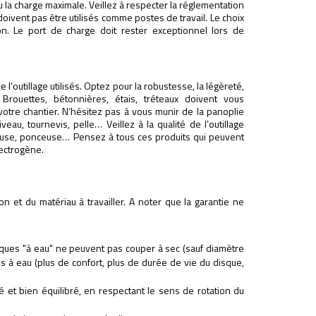
la charge maximale. Veillez à respecter la réglementation
doivent pas être utilisés comme postes de travail. Le choix
ion. Le port de charge doit rester exceptionnel lors de
 l’outillage utilisés. Optez pour la robustesse, la légèreté,
Brouettes, bétonnières, étais, tréteaux doivent vous
otre chantier. N‘hésitez pas à vous munir de la panoplie
eau, tournevis, pelle… Veillez à la qualité de l’outillage
neuse, ponceuse… Pensez à tous ces produits qui peuvent
lectrogène.
on et du matériau à travailler. A noter que la garantie ne
isques "à eau" ne peuvent pas couper à sec (sauf diamètre
s à eau (plus de confort, plus de durée de vie du disque,
é et bien équilibré, en respectant le sens de rotation du