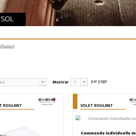
 SOL
 Roulant
Montrer
à Z
7
T ROULANT
VOLET ROULANT
Commande individuelle m