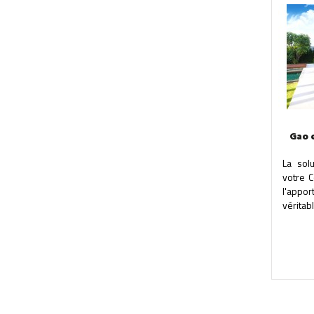
Gao 
La sol
votre C
l'appo
véritabl