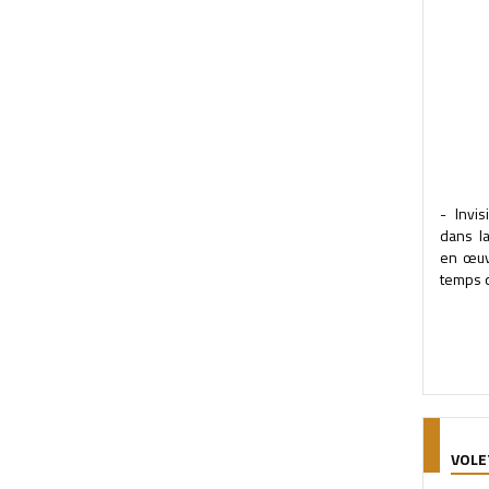
- Invis
dans l
en œuv
temps q
VOLE