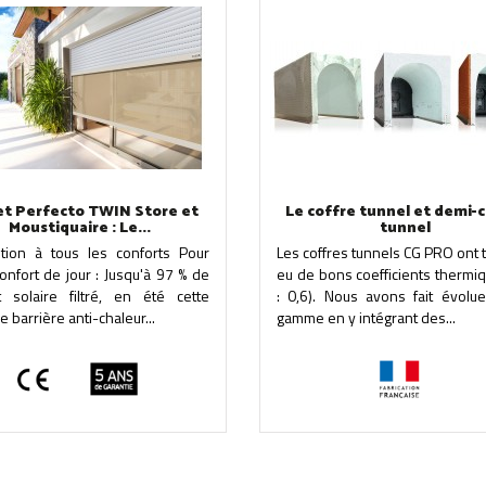
et Perfecto TWIN Store et
Le coffre tunnel et demi-
Moustiquaire : Le...
tunnel
ution à tous les conforts Pour
Les coffres tunnels CG PRO ont 
onfort de jour : Jusqu'à 97 % de
eu de bons coefficients thermi
rt solaire filtré, en été cette
: 0,6). Nous avons fait évolue
e barrière anti-chaleur...
gamme en y intégrant des...